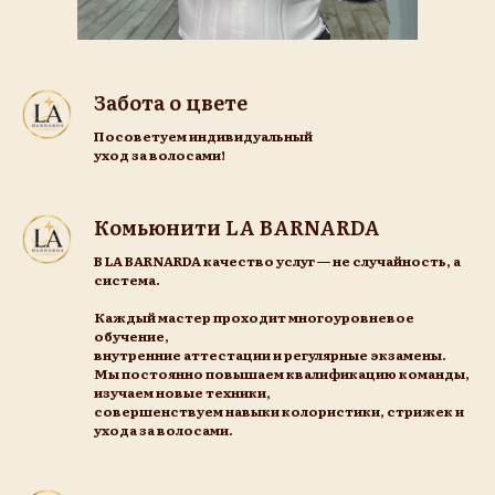
Забота о цвете
Посоветуем индивидуальный
уход за волосами!
Комьюнити LA BARNARDA
В LA BARNARDA качество услуг — не случайность, а
система.
Каждый мастер проходит многоуровневое
обучение,
внутренние аттестации и регулярные экзамены.
Мы постоянно повышаем квалификацию команды,
изучаем новые техники,
совершенствуем навыки колористики, стрижек и
ухода за волосами.