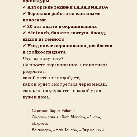
процедуры
✔
Авторские техники LABARNARDA
✔
Бережная работа со сложными
волосами
✔
20 лет опыта в окрашиваниях
✔
Airtouch, балаяж, шатуш, блонд,
выход из темного
✔
Уход после окрашивания для блеска
и стойкости цвета
Что вы получите?
Не просто окрашивание, а понятный
результат:
какой оттенок подойдет,
как он будет смотреться через месяц,
сколько продержится и какой уход
нужен дома.
Cтрижка Super Volume
Окрашивания «Rich Blonde», «Slide»,
«Express
Balayage», «Hair Touch», «Фирменный
Шатуш»