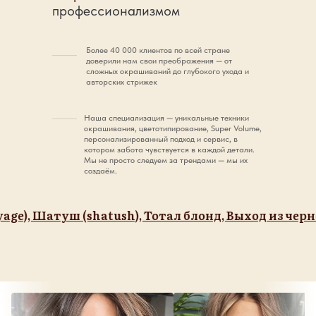
профессионализмом
Более 40 000 клиентов по всей стране
доверили нам свои преображения — от
сложных окрашиваний до глубокого ухода и
авторских стрижек
Наша специализация — уникальные техники
окрашивания, цветотипирование, Super Volume,
персонализированный подход и сервис, в
котором забота чувствуется в каждой детали.
Мы не просто следуем за трендами — мы их
создаём.
уш (shatush), Тотал блонд, Выход из черного.
Airto