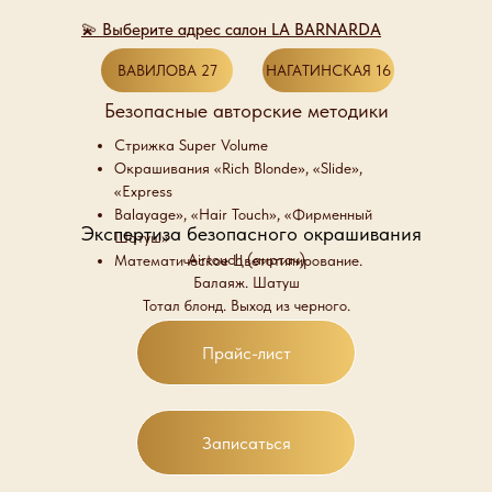
💫 Выберите адрес салон LA BARNARDA
ВАВИЛОВА 27
НАГАТИНСКАЯ 16
Безопасные авторские методики
Cтрижка Super Volume
Окрашивания «Rich Blonde», «Slide»,
«Express
Balayage», «Hair Touch», «Фирменный
Экспертиза безопасного окрашивания
Шатуш»
Airtouch (аиртач)
Математическое Цветотипирование.
Балаяж. Шатуш
Тотал блонд. Выход из черного.
Прайс-лист
Записаться